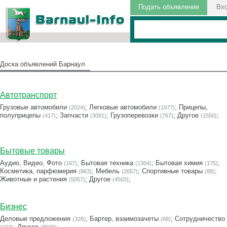
Подать объявление
Вх
Доска объявлений Барнаул
Автотранспорт
Грузовые автомобили
;
Легковые автомобили
;
Прицепы,
(2024)
(1977)
полуприцепы
;
Запчасти
;
Грузоперевозки
;
Другое
;
(417)
(3091)
(767)
(1550)
Бытовые товары
Аудио, Видео, Фото
;
Бытовая техника
;
Бытовая химия
;
(167)
(1304)
(175)
Косметика, парфюмерия
;
Мебель
;
Cпортивные товары
;
(863)
(2657)
(88)
Животные и растения
;
Другое
;
(5057)
(4503)
Бизнес
Деловые предложения
;
Бартер, взаимозачеты
;
Сотрудничество
(326)
(68)
;
Другое
;