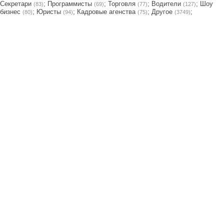
Секретари
;
Программисты
;
Торговля
;
Водители
;
Шоу
(83)
(69)
(77)
(127)
бизнес
;
Юристы
;
Кадровые агенства
;
Другое
;
(80)
(94)
(75)
(3749)