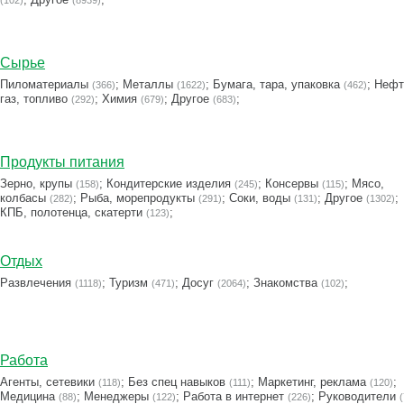
(102)
(8939)
Сырье
Пиломатериалы
;
Металлы
;
Бумага, тара, упаковка
;
Нефт
(366)
(1622)
(462)
газ, топливо
;
Химия
;
Другое
;
(292)
(679)
(683)
Продукты питания
Зерно, крупы
;
Кондитерские изделия
;
Консервы
;
Мясо,
(158)
(245)
(115)
колбасы
;
Рыба, морепродукты
;
Соки, воды
;
Другое
;
(282)
(291)
(131)
(1302)
КПБ, полотенца, скатерти
;
(123)
Отдых
Развлечения
;
Туризм
;
Досуг
;
Знакомства
;
(1118)
(471)
(2064)
(102)
Работа
Агенты, сетевики
;
Без спец навыков
;
Маркетинг, реклама
;
(118)
(111)
(120)
Медицина
;
Менеджеры
;
Работа в интернет
;
Руководители
(88)
(122)
(226)
(