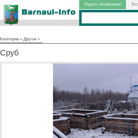
Подать объявление
Вх
Категории
»
Другое
»
Сруб