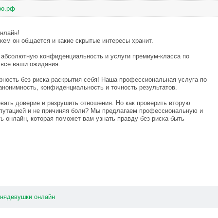
ро.рф
нлайн!
с кем он общается и какие скрытые интересы хранит.
, абсолютную конфиденциальность и услуги премиум-класса по
 все ваши ожидания.
рность без риска раскрытия себя! Наша профессиональная услуга по
анонимность, конфиденциальность и точность результатов.
вать доверие и разрушить отношения. Но как проверить вторую
репутацией и не причиняя боли? Мы предлагаем профессиональную и
 онлайн, которая поможет вам узнать правду без риска быть
рнядевушки
онлайн