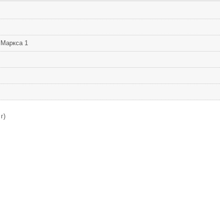
 Маркса 1
г)