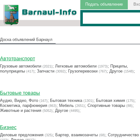
Подать объявление
Вх
Доска объявлений Барнаул
Автотранспорт
Грузовые автомобили
;
Легковые автомобили
;
Прицепы,
(2021)
(1973)
полуприцепы
;
Запчасти
;
Грузоперевозки
;
Другое
;
(417)
(3092)
(767)
(1548)
Бытовые товары
Аудио, Видео, Фото
;
Бытовая техника
;
Бытовая химия
;
(167)
(1301)
(175)
Косметика, парфюмерия
;
Мебель
;
Cпортивные товары
;
(863)
(2651)
(88)
Животные и растения
;
Другое
;
(5052)
(4495)
Бизнес
Деловые предложения
;
Бартер, взаимозачеты
;
Сотрудничество
(325)
(68)
;
Другое
;