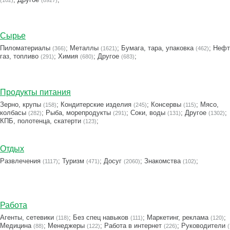
(102)
(8927)
Сырье
Пиломатериалы
;
Металлы
;
Бумага, тара, упаковка
;
Нефт
(366)
(1621)
(462)
газ, топливо
;
Химия
;
Другое
;
(291)
(680)
(683)
Продукты питания
Зерно, крупы
;
Кондитерские изделия
;
Консервы
;
Мясо,
(158)
(245)
(115)
колбасы
;
Рыба, морепродукты
;
Соки, воды
;
Другое
;
(282)
(291)
(131)
(1302)
КПБ, полотенца, скатерти
;
(123)
Отдых
Развлечения
;
Туризм
;
Досуг
;
Знакомства
;
(1117)
(471)
(2060)
(102)
Работа
Агенты, сетевики
;
Без спец навыков
;
Маркетинг, реклама
;
(118)
(111)
(120)
Медицина
;
Менеджеры
;
Работа в интернет
;
Руководители
(88)
(122)
(226)
(