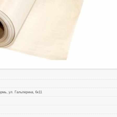
рмь, yл. Гaльпepинa, 6к11