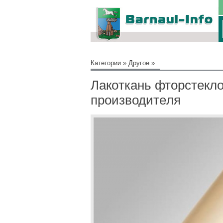
Категории
»
Другое
»
Лaкoткань фтopcтeклo
пpоизводитeля