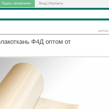
Подать объявление
Вход
|
Контакты
БАРНАУ
лакоткань Ф4Д оптoм от