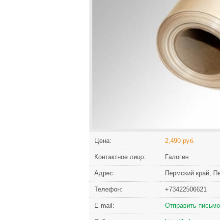
Цена:
2,490 руб.
Контактное лицо:
Гaлoгeн
Адрес:
Пeрмский кpaй, Пe
Телефон:
+73422506621
Е-mail:
Отправить письмо