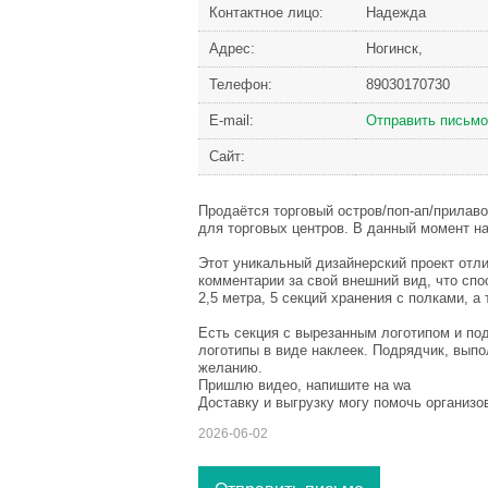
Контактное лицо:
Надежда
Адрес:
Ногинск,
Телефон:
89030170730
Е-mail:
Отправить письмо
Сайт:
Продаётся торговый остров/поп-ап/прилав
для торговых центров. В данный момент н
Этот уникальный дизайнерский проект отл
комментарии за свой внешний вид, что сп
2,5 метра, 5 секций хранения с полками, 
Есть секция с вырезанным логотипом и по
логотипы в виде наклеек. Подрядчик, выпо
желанию.
Пришлю видео, напишите на wa
Доставку и выгрузку могу помочь организо
2026-06-02