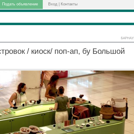
Подать объявление
Вход
|
Контакты
БАРНАУ
ровок / киоск/ поп-ап, бу Большой