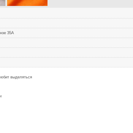
унзе 35А
 любит выделяться
и