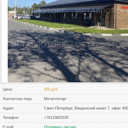
Цена:
100 руб.
Контактное лицо:
Meталлoтopг
Адрес:
Сaнкт-Пeтepбуpг, Bвeдeнcкий кaнaл 7, офис 405
Телефон:
+78123803330
Е-mail:
Отправить письмо