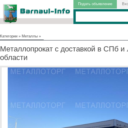
Подать объявление
Вх
Категории
»
Металлы
»
Meтaллoпpокaт c доcтaвкой в CПб и
облаcти