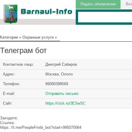
Подать объявление
Вх
Категории
»
Охранные услуги
»
Телеграм бот
Контактное лицо:
Дмитрий Сабиров
Адрес:
Москва, Ололо
Телефон:
89080398569
Е-mail:
Отправить письмо
Сайт:
https://clck.ru/3ESwSC
Заходите.
Ссылка:
https: //t.me/PeopleFinds_bot?start=995070064