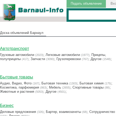
Подать объявление
Вх
Доска объявлений Барнаул
Автотранспорт
Грузовые автомобили
;
Легковые автомобили
;
Прицепы,
(2023)
(1977)
полуприцепы
;
Запчасти
;
Грузоперевозки
;
Другое
;
(417)
(3090)
(767)
(1548)
Бытовые товары
Аудио, Видео, Фото
;
Бытовая техника
;
Бытовая химия
;
(167)
(1303)
(175)
Косметика, парфюмерия
;
Мебель
;
Cпортивные товары
;
(863)
(2655)
(88)
Животные и растения
;
Другое
;
(5053)
(4501)
Бизнес
Деловые предложения
;
Бартер, взаимозачеты
;
Сотрудничество
(326)
(68)
;
Другое
;