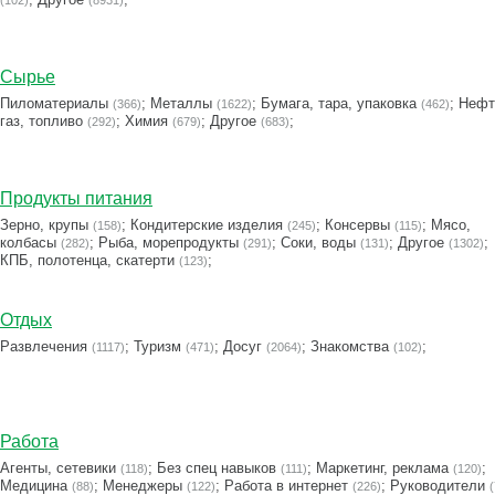
(102)
(8931)
Сырье
Пиломатериалы
;
Металлы
;
Бумага, тара, упаковка
;
Нефт
(366)
(1622)
(462)
газ, топливо
;
Химия
;
Другое
;
(292)
(679)
(683)
Продукты питания
Зерно, крупы
;
Кондитерские изделия
;
Консервы
;
Мясо,
(158)
(245)
(115)
колбасы
;
Рыба, морепродукты
;
Соки, воды
;
Другое
;
(282)
(291)
(131)
(1302)
КПБ, полотенца, скатерти
;
(123)
Отдых
Развлечения
;
Туризм
;
Досуг
;
Знакомства
;
(1117)
(471)
(2064)
(102)
Работа
Агенты, сетевики
;
Без спец навыков
;
Маркетинг, реклама
;
(118)
(111)
(120)
Медицина
;
Менеджеры
;
Работа в интернет
;
Руководители
(88)
(122)
(226)
(