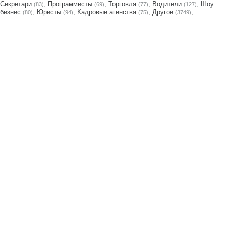
Секретари
;
Программисты
;
Торговля
;
Водители
;
Шоу
(83)
(69)
(77)
(127)
бизнес
;
Юристы
;
Кадровые агенства
;
Другое
;
(80)
(94)
(75)
(3749)