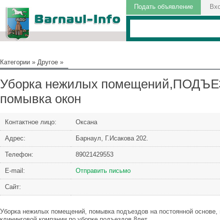
Подать объявление
Вх
Категории
»
Другое
»
Уборка нежилых помещений,ПОДЪЕЗ
помывка окон
Контактное лицо:
Оксана
Адрес:
Барнаул, Г.Исакова 202.
Телефон:
89021429553
Е-mail:
Отправить письмо
Сайт:
Уборка нежилых помещений, помывка подъездов на постоянной основе, 
клининговой компании по уборке подъездов 8лет.