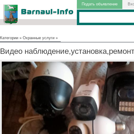
Подать объявление
Вх
Категории
»
Охранные услуги
»
Видео наблюдение,установка,ремонт