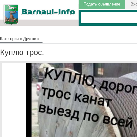
Подать объявление
Вх
Категории
»
Другое
»
Куплю трос.