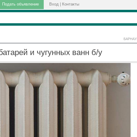
Подать объявление
Вход
|
Контакты
БАРНАУ
атарей и чугунных ванн б/у