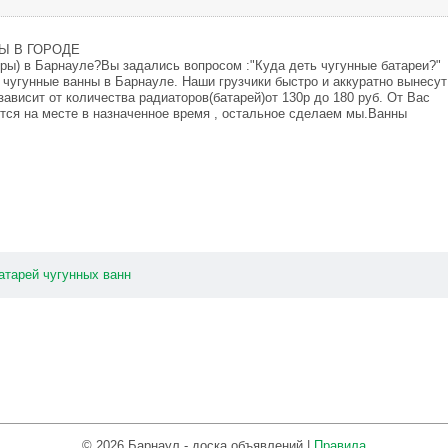
Ы В ГОРОДЕ
оры) в Барнауле?Вы задались вопросом :"Куда деть чугунные батареи?"
 чугунные ванны в Барнауле. Наши грузчики быстро и аккуратно вынесут
зависит от количества радиаторов(батарей)от 130р до 180 руб. От Вас
ится на месте в назначенное время , остальное сделаем мы.Ванны
атарей
чугунных
ванн
© 2026 Барнаул - доска объявлений |
Правила