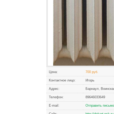
Цена:
700 руб.
Контактное лицо:
Игорь
Адрес:
Барнаул, Воинска
Телефон:
89646033649
Е-mail:
Отправить письмо
Сайт:
http://dekart-nsk.ru