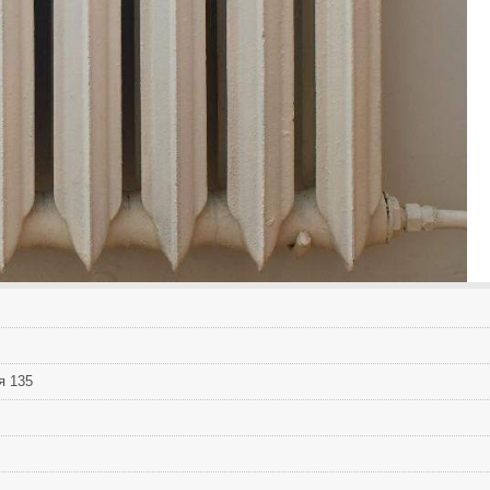
я 135