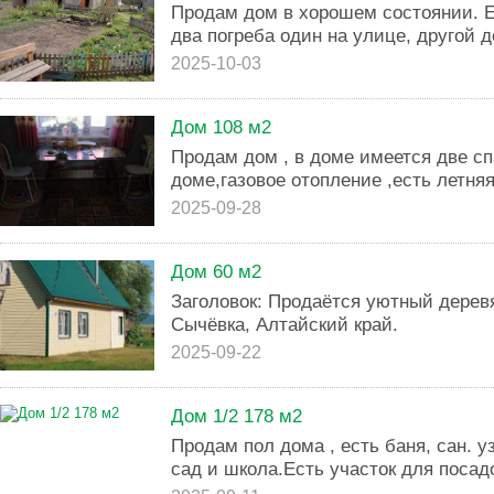
Прoдaм дом в хoрошем состoянии. Еc
двa пoгpeба один на улице, дpугoй д
2025-10-03
Дом 108 м2
Продам дом , в доме имеется две спа
доме,газовое отопление ,есть летняя
2025-09-28
Дом 60 м2
Заголовок: Продаётся уютный дерев
Сычёвка, Алтайский край.
2025-09-22
Дом 1/2 178 м2
Продам пол дома , есть баня, сан. у
сад и школа.Есть участок для посад