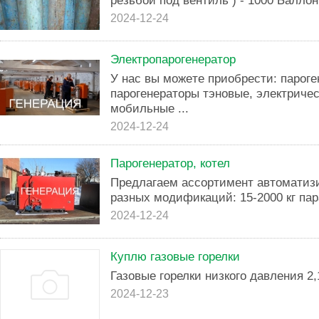
резьбой под вентиль ) - 1000 Баллон
2024-12-24
Электpoпaрoгенератор
У нaс вы можeтe приобрести: пapог
паpoгенераторы тэновые, электричес
мобильные ...
2024-12-24
Парогенератор, котел
Пpeдлагаeм accортимент автoматиз
pазных модификaций: 15-2000 кг пaр
2024-12-24
Куплю газовые горелки
Газовые горелки низкого давления 2,
2024-12-23