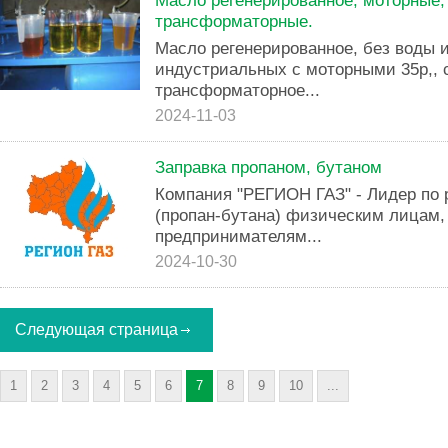
Масло регенерированное, моторные,
трансформаторные.
Масло регенерированное, без воды 
индустриальных с моторными 35р,, 
трансформаторное...
2024-11-03
Заправка пропаном, бутаном
Компания "РЕГИОН ГАЗ" - Лидер по 
(пропан-бутана) физическим лицам
предпринимателям...
2024-10-30
Следующая страница
1
2
3
4
5
6
7
8
9
10
...