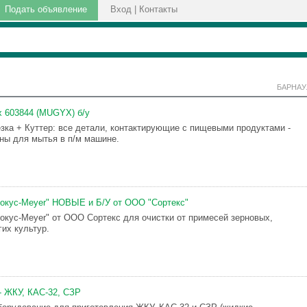
Подать объявление
Вход
|
Контакты
БАРНАУ
ux 603844 (MUGYX) б/у
ка + Куттер: все детали, контактирующие с пищевыми продуктами -
ны для мытья в п/м машине.
окус-Meyer" НОВЫЕ и Б/У от ООО "Сортекс"
окус-Meyer" от ООО Сортекс для очистки от примесей зерновых,
гих культур.
- ЖКУ, КАС-32, СЗР