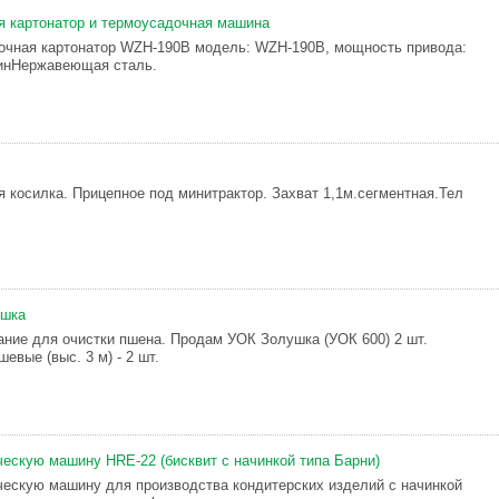
я картонатор и термоусадочная машина
очная картонатор WZH-190B модель: WZH-190B, мощность привода:
минНержавеющая сталь.
я косилка. Прицепное под минитрактор. Захват 1,1м.сегментная.Тел
ушка
ние для очистки пшена. Продам УОК Золушка (УОК 600) 2 шт.
евые (выс. 3 м) - 2 шт.
ескую машину HRE-22 (бисквит с начинкой типа Барни)
ескую машину для производства кондитерских изделий с начинкой