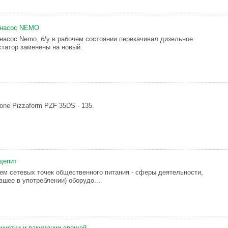
 насос NEMO
насос Nemo, б/у в рабочем состоянии перекачивал дизельное
статор заменены на новый.
one Pizzaform PZF 35DS - 135.
щепит
ием сетевых точек общественного питания - сферы деятельности,
вшее в употреблении) оборудо...
очистки и вакумации овощей