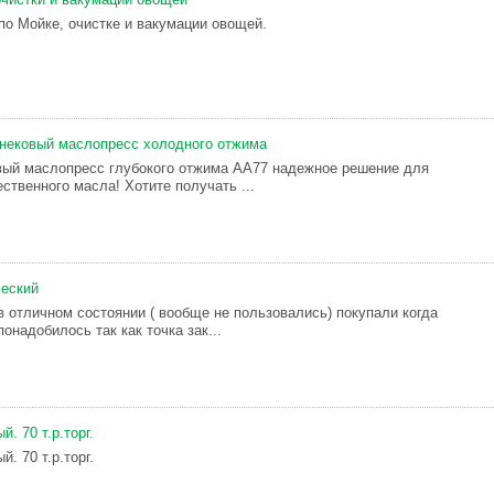
по Мойке, очистке и вакумации овощей.
ековый маслопресс холодного отжима
вый маслопресс глубокого отжима АА77 надежное решение для
ственного масла! Хотите получать ...
ческий
в отличном состоянии ( вообще не пользовались) покупали когда
понадобилось так как точка зак...
. 70 т.р.торг.
. 70 т.р.торг.