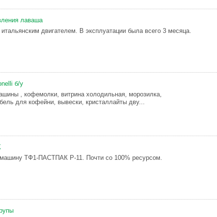
вления лаваша
 итальянским двигателем. В эксплуатации была всего 3 месяца.
elli б/у
шины , кофемолки, витрина холодильная, морозилка,
бель для кофейни, вывески, кристаллайты дву...
К
 машину ТФ1-ПАСТПАК Р-11. Почти со 100% ресурсом.
Крупы