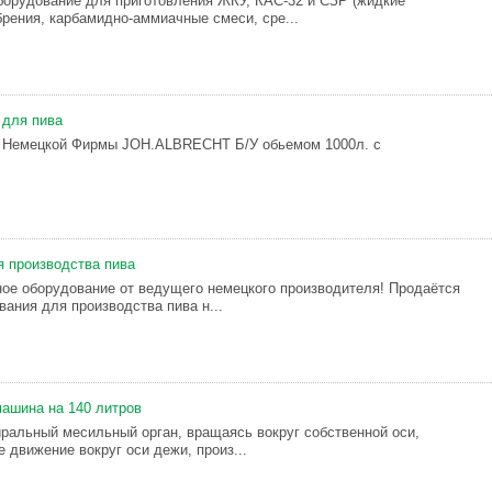
орудование для приготовления ЖКУ, КАС-32 и СЗР (жидкие
рения, карбамидно-аммиачные смеси, сре...
для пива
Немецкой Фирмы JOH.АLBRECHT Б/У обьемом 1000л. с
 производства пива
ое оборудование от ведущего немецкого производителя! Продаётся
вания для производства пива н...
ашина на 140 литров
иральный месильный орган, вращаясь вокруг собственной оси,
 движение вокруг оси дежи, произ...