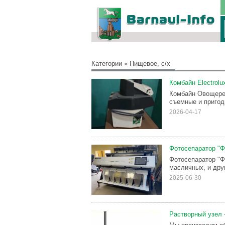
Категории
»
Пищевое, с/х
Комбайн Electrol
Комбайн Овощерез
съемные и пригод
2026-04-17
Фотосепаратор "Ф
Фотосепаратор "Ф
масличных, и дру
2025-06-30
Растворный узел 