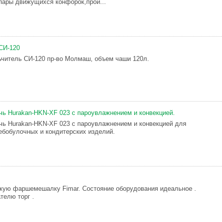
 пары движущихся конфорок,прои...
СИ-120
читель СИ-120 пр-во Молмаш, объем чаши 120л.
чь Hurakan-HKN-XF 023 с пароувлажнением и конвекцией.
чь Hurakan-HKN-XF 023 с пароувлажнением и конвекцией для
ебобулочных и кондитерских изделий.
кую фаршемешалку Fimar. Состояние оборудования идеальное .
телю торг .