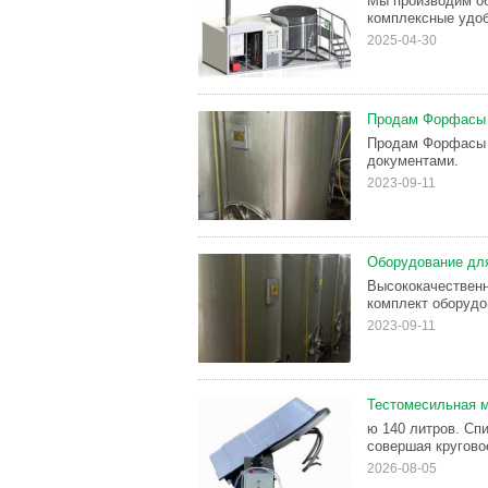
Мы производим об
комплексные удоб
2025-04-30
Продам Форфасы 
Продам Форфасы 
документами.
2023-09-11
Оборудование для
Высококачественн
комплект оборудо
2023-09-11
Тестомесильная м
ю 140 литров. Сп
совершая круговое
2026-08-05