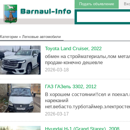
Подать объявление
Вх
Категории
»
Легковые автомобили
Toyota Land Cruiser, 2022
обмен на стройматериалы,лом мета
продам-конечно дешевле
2026-03-18
ГАЗ ГАЗель 3302, 2012
В хорошем состоянии!!сел и поехал.
нареканий
нет.вебасто.турботаймер.электрост
2026-03-17
Hyundai H-1 (Grand Starex), 2008