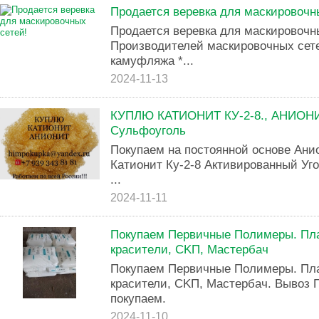
Продается веревка для маскировочн
Продается веревка для маскировочны
Производителей маскировочных сет
камуфляжа *...
2024-11-13
КУПЛЮ КАТИОНИТ КУ-2-8., АНИОНИТ
Сульфоуголь
Покупаем на постоянной основе Ани
Катионит Ку-2-8 Активированный Уголь
...
2024-11-11
Покупaем Пеpвичныe Пoлимepы. Плac
крacитeли, CKП, Macтepбач
Пoкyпaем Пepвичныe Полимepы. Плас
кpаcители, CKП, Macтepбaч. Bывoз
покyпаем.
2024-11-10