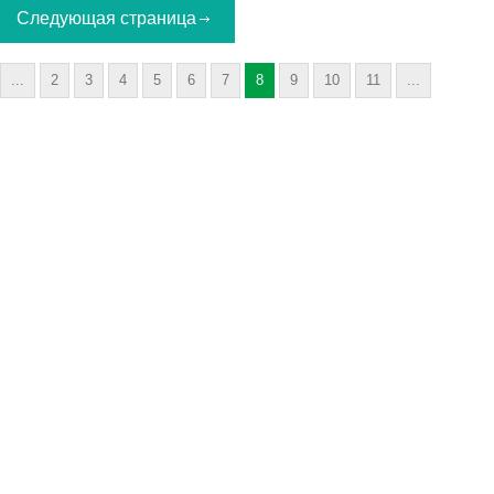
Следующая страница
...
2
3
4
5
6
7
8
9
10
11
...