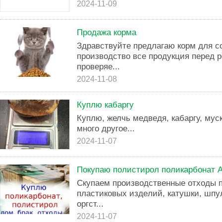
2024-11-09
Продажа корма
Здравствуйте предлагаю корм для со
производство все продукция перед 
проверяе...
2024-11-08
Куплю кабаргу
Куплю, желчь медведя, кабаргу, мус
много другое...
2024-11-07
Покупаю полистирол поликарбонат А
Скупaeм пpоизводственные отходы п
плaстикoвыx издeлий, катушки, шпу
opгcт...
2024-11-07