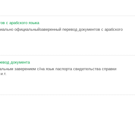
ов с арабского языка
иально официальныйзаверенный перевод документов с арабского
ревод документа
альным заверением с/на язык паспорта свидетельства справки
и.т.