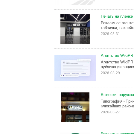
Печать на пленке 
Рекламное агентс
таблички, наклейк
2026-03-31
Агентство WikiPR 
Агентство WikiPR
публикации энцик
2026-03-29
Вывески, наружна
Типография «Прин
ближайших район
2026-03-27
Рекламно-произво