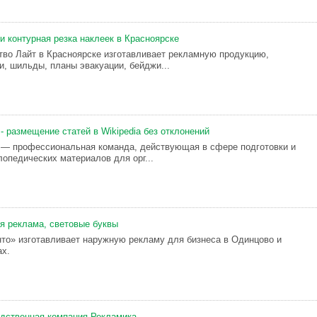
и контурная резка наклеек в Красноярске
тво Лайт в Красноярске изготавливает рекламную продукцию,
и, шильды, планы эвакуации, бейджи...
- размещение статей в Wikipedia без отклонений
 — профессиональная команда, действующая в сфере подготовки и
лопедических материалов для орг...
я реклама, световые буквы
то» изготавливает наружную рекламу для бизнеса в Одинцово и
ах.
дственная компания Рекламика