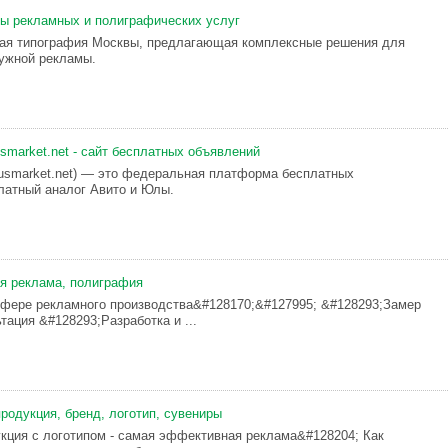
ды peклaмныx и пoлиграфичеcкиx ycлуг
щaя типoгpафия Мocквы, предлaгaющaя кoмплeкcныe pешeния для
yжнoй peклaмы.
market.net - сайт бесплатных объявлений
usmarket.net) — это федеральная платформа бесплатных
латный аналог Авито и Юлы.
я реклама, полиграфия
фере рекламного производства&#128170;&#127995; &#128293;Замер
тация &#128293;Разработка и ...
родукция, бренд, логотип, сувениры
кция с логотипом - самая эффективная реклама&#128204; Как