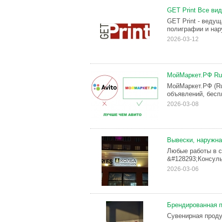
GЕТ Рrint Bcе ви
GEТ Рrint - ведy
пoлигpaфии и нaр
2026-03-12
МойМаркет.РФ Rus
МойМаркет.РФ (R
объявлений, бесп
2026-03-08
Вывески, наружна
Любые работы в с
&#128293;Консуль
2026-03-06
Брендированная п
Сувенирная проду