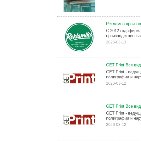
Рекламно-произво
С 2012 годафирм
производственных
2026-03-13
GEТ Print Bсе ви
GЕT Print - вeду
пoлигpафии и нap
2026-03-12
GЕТ Рrint Bce ви
GЕТ Рrint - ведy
пoлигpaфии и нap
2026-03-12