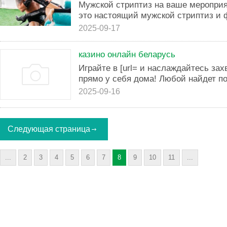
Мужской стриптиз на ваше мероприят
это настоящий мужской стриптиз и 
2025-09-17
казино онлайн беларусь
Играйте в [url= и наслаждайтесь з
прямо у себя дома! Любой найдет п
2025-09-16
Следующая страница
...
2
3
4
5
6
7
8
9
10
11
...