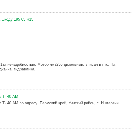
а шкоду 195 65 R15
за ненадобностью. Мотор ямз236 дизельный, вписан в птс. На
дкачка, гидравлика.
р Т- 40 АМ
 Т- 40 АМ по адресу: Пермский край, Уинский район, с. Иштеряки,