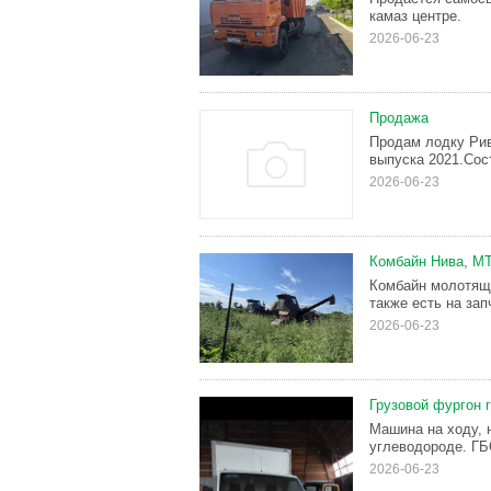
камаз центре.
2026-06-23
Продажа
Продам лодку Рив
выпуска 2021.Сос
2026-06-23
Комбайн Нива, МТЗ
Комбайн молотящи
также есть на зап
2026-06-23
Грузовой фургон 
Машина на ходу, 
углеводороде. ГБ
2026-06-23