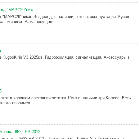
ход "МАРС29"пикап
 "МАРС29"пикап Вездеход, в наличии, готов к эксплуатации. Кузов
 алюминием. Рама несущая.
д
 KugooKirin V3 2025г.в. Гидроэзоляция, сигнализация. Аксессуары в
5
латок в хорошем состоянии остаток 10мл в наличии три Колеса. Есть
ите договоримся.
освал 6522-RP 2012 г.
л камаз 6522-RP 2012 г. Находится в г. Бийск Алтайского края в