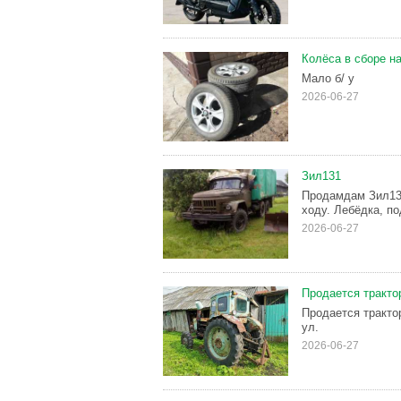
Колёса в сборе н
Мало б/ у
2026-06-27
Зил131
Продамдам Зил131
ходу. Лебёдка, по
2026-06-27
Продается тракто
Продается трактор
ул.
2026-06-27