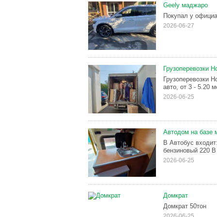
Geely маджаро
Покупал у официа
2026-06-27
Грузоперевозки Н
Грузоперевозки Н
авто, от 3 - 5.20 
2026-06-25
Автодом на базе 
В Автобус входит:
бензиновый 220 В 
2026-06-25
Домкрат
Домкрат 50тон
2026-06-25