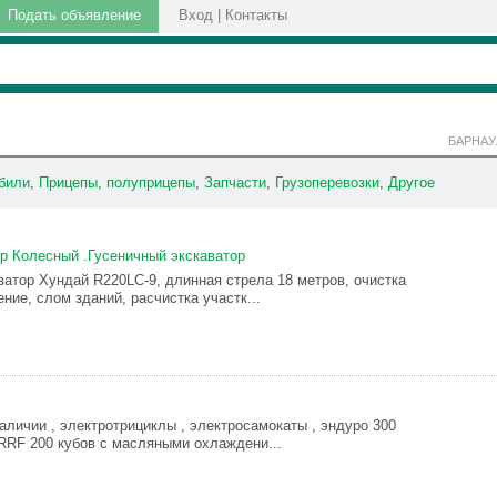
Подать объявление
Вход
|
Контакты
БАРНАУ
били
,
Прицепы, полуприцепы
,
Запчасти
,
Грузоперевозки
,
Другое
р Колесный .Гусеничный экскаватор
ватор Хундай R220LC-9, длинная стрела 18 метров, очистка
ние, слом зданий, расчистка участк...
аличии , электротрициклы , электросамокаты , эндуро 300
RRF 200 кубов с масляными охлаждени...