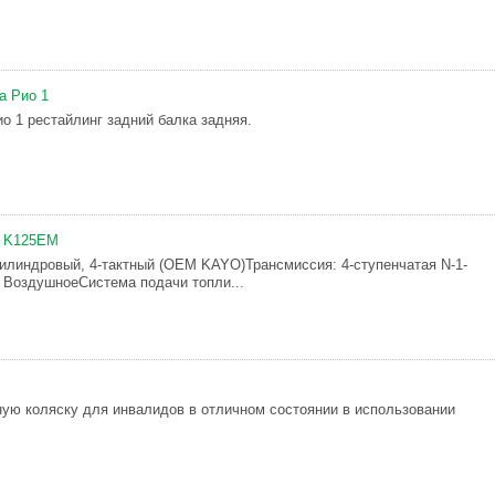
а Рио 1
о 1 рестайлинг задний балка задняя.
i K125EM
илиндровый, 4-тактный (OEM KAYO)Трансмиссия: 4-ступенчатая N-1-
 ВоздушноеСистема подачи топли...
ую коляску для инвалидов в отличном состоянии в использовании