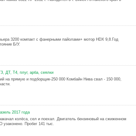
ьера 3200 компакт с фанерными пайолами+ мотор HDX 9,8.Год
тояние Б/У.
, ДТ, Т4, плуг, арба, сеялки
й на прямую и подборщик-250 000 Комбайн Нива свал - 150 000,
части.
газель 2017 года
накачал колёса, сел и поехал. Двигатель бензиновый на сжиженном
О узаконено. Пробег 141 тыс.