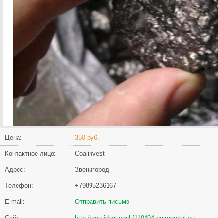
Цена:
350 руб.
Контактное лицо:
Coalinvest
Адрес:
Звенигород
Телефон:
+79895236167
Е-mail:
Отправить письмо
Сайт:
http://ooo-ideal-ugol-f119494.promportal.su