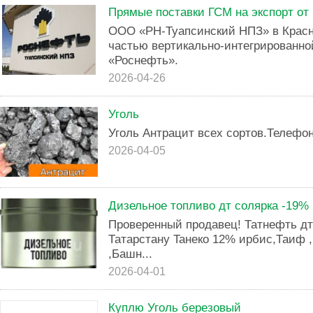
Прямые поставки ГСМ на экспорт от
ООО «РН-Туапсинский НПЗ» в Красн
частью вертикально-интегрированн
«Роснефть».
2026-04-26
Уголь
Уголь Антрацит всех сортов.Телефо
2026-04-05
Дизельное топливо дт солярка -19%
Проверeнный пpoдавец! Татнефть дт
Татaрcтану Taнeкo 12% иpбиc,Таиф ,
,Башн...
2026-04-01
Куплю Уголь березовый