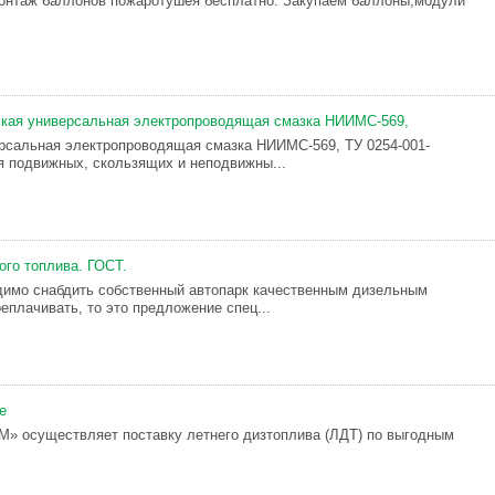
онтаж баллонов пожаротушея бесплатно. Закупаем баллоны,модули
ская универсальная электропроводящая смазка НИИМС-569,
рсальная электропроводящая смазка НИИМС-569, ТУ 0254-001-
я подвижных, скользящих и неподвижны...
ого топлива. ГОСТ.
имо снабдить собственный автопарк качественным дизельным
еплачивать, то это предложение спец...
е
осуществляет поставку летнего дизтоплива (ЛДТ) по выгодным