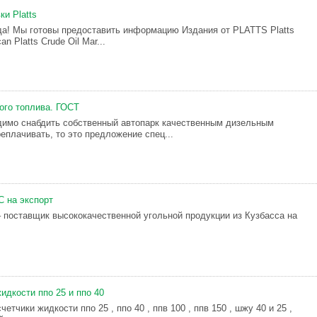
и Platts
а! Мы готовы предоставить информацию Издания от PLATTS Platts
n Platts Crude Oil Mar...
ого топлива. ГОСТ
имо снабдить собственный автопарк качественным дизельным
еплачивать, то это предложение спец...
С на экспорт
 поставщик высококачественной угольной продукции из Кузбасса на
идкости ппо 25 и ппо 40
етчики жидкости ппо 25 , ппо 40 , ппв 100 , ппв 150 , шжу 40 и 25 ,