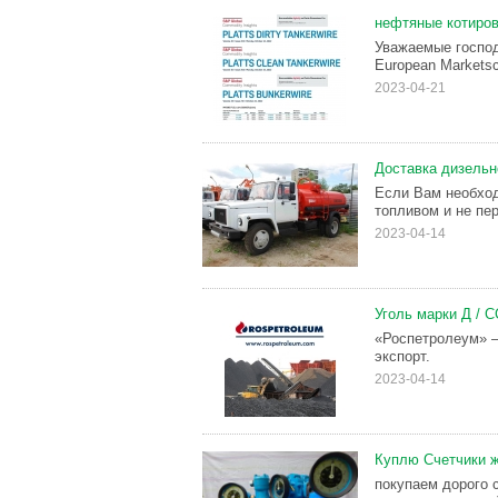
нефтяные котировк
Уважаемые господ
European Marketsca
2023-04-21
Доставка дизельн
Если Вам необход
топливом и не пер
2023-04-14
Уголь марки Д / С
«Роспетролеум» –
экспорт.
2023-04-14
Куплю Счетчики ж
покупаем дорого сч