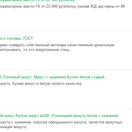
орматорное масло ГК от 22 000 руб/бочку (налив ЖД цистерны от 86
ого топлива. ГОСТ
имо снабдить собственный автопарк качественным дизельным
еплачивать, то это предложение спец...
0.Топочный мазут .Мазут с хранения.Куплю битум старый.
мазута. Купим мазут и битум любого качества
й мазут.Куплю мазут м100. Утилизация мазута.битум с хранения .
азута с хранения, покупка обводненного мазута, зачистка мазутных
лизация мазута.