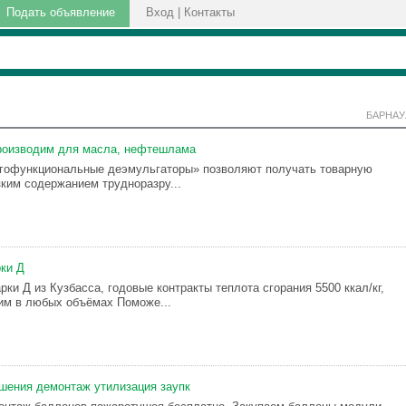
Подать объявление
Вход
|
Контакты
БАРНАУ
роизводим для масла, нефтешлама
гофункциональные деэмульгаторы» позволяют получать товарную
зким содержанием трудноразру...
ки Д
ки Д из Кузбасса, годовые контракты теплота сгорания 5500 ккал/кг,
им в любых объёмах Поможе...
шения демонтаж утилизация заупк