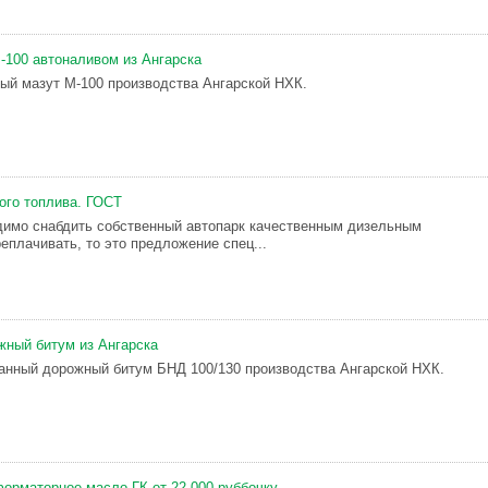
-100 автоналивом из Ангарска
ый мазут М-100 производства Ангарской НХК.
ого топлива. ГОСТ
имо снабдить собственный автопарк качественным дизельным
еплачивать, то это предложение спец...
ный битум из Ангарска
нный дорожный битум БНД 100/130 производства Ангарской НХК.
орматорное масло ГК от 22 000 руббочку