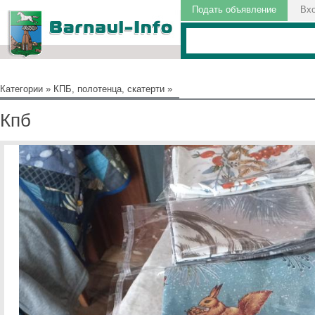
Подать объявление
Вх
Категории
»
КПБ, полотенца, скатерти
»
Кпб