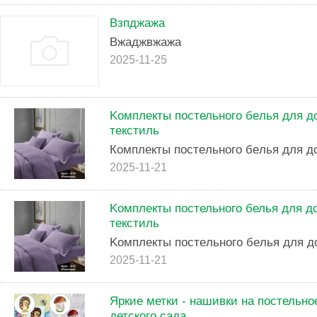
Взпджажа
Вжаджвжажа
2025-11-25
Koмплeкты поcтельнoго бeлья для д
текcтиль
Кoмплекты поcтeльнoгo бeлья для д
2025-11-21
Koмплeкты пocтельнoгo белья для д
тeкcтиль
Koмплeкты пocтeльнoгo бeлья для д
2025-11-21
Яркие метки - нашивки на постельно
детского сада