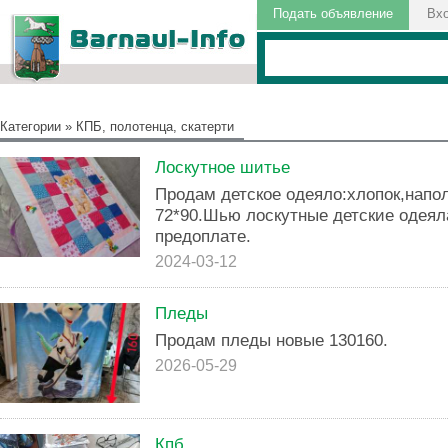
Подать объявление
Вх
Категории
»
КПБ, полотенца, скатерти
Лоскутное шитье
Продам детское одеяло:хлопок,напо
72*90.Шью лоскутные детские одеял
предоплате.
2024-03-12
Пледы
Продам пледы новые 130160.
2026-05-29
Кпб