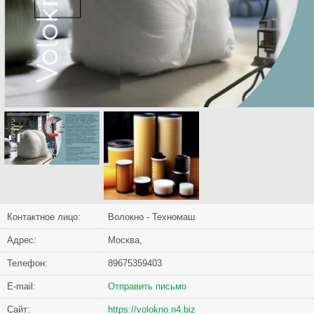
Контактное лицо:
Волокно - Техномаш
Адрес:
Москва,
Телефон:
89675359403
Е-mail:
Отправить письмо
Сайт:
https://volokno.n4.biz