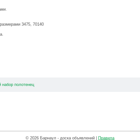
ами.
 размерами 3475, 70140
а.
й
набор
полотенец
© 2026 Барнаул - доска объявлений |
Правила