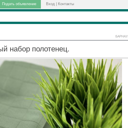
Подать объявление
Вход
|
Контакты
БАРНАУ
ый набор полотенец.