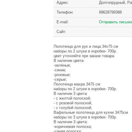
Адрес:
Долгопрудный, Ра
Телефон:
89628799388
Е-mail:
Отправить письмо
Сайт:
Полотенца для рук и лица 34х75 см
наборы по 2 штуки в коробке- 700р.
цвет уточняйте при заказе товара.
В наличии цвета:
-зелёные;
-синие;
-розовые;
-серые;
Полотенца махра 3475 см
наборы по 2 штуки в коробке- 700р.
В наличие 3 цвета:
- с желтой полоской;
- с розовой полоской;
- с голубой полоской;
Вафельные полотенца для кухни 3475см
наборы по 3 штуки в коробке- 700р.
В наличии 3 цвета:
-коричневая полоска;
-синяя полоска;