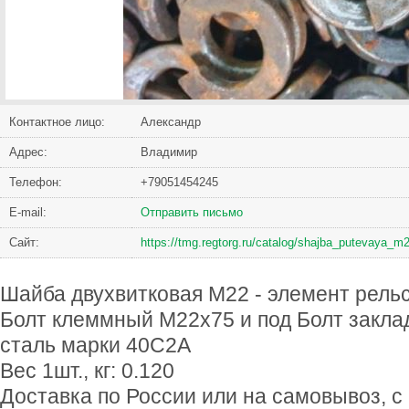
Контактное лицо:
Александр
Адрес:
Владимир
Телефон:
+79051454245
Е-mail:
Отправить письмо
Сайт:
https://tmg.regtorg.ru/catalog/shajba_putevaya
Шайба двухвитковая М22 - элемент рель
Болт клеммный М22х75 и под Болт закла
сталь марки 40С2А
Вес 1шт., кг: 0.120
Доставка по России или на самовывоз, с