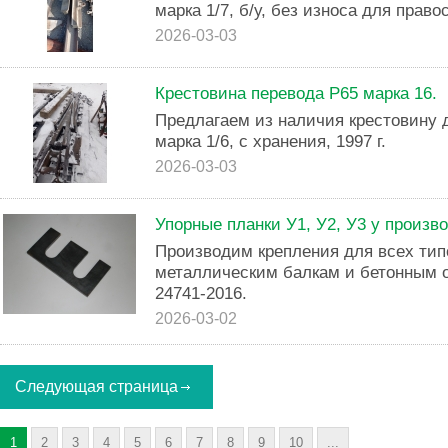
марка 1/7, б/у, без износа для право
2026-03-03
Крестовина перевода Р65 марка 16.
Предлагаем из наличия крестовину д
марка 1/6, с хранения, 1997 г.
2026-03-03
Упорные планки У1, У2, У3 у произв
Производим крепления для всех тип
металлическим балкам и бетонным 
24741-2016.
2026-03-02
Следующая страница
1
2
3
4
5
6
7
8
9
10
...