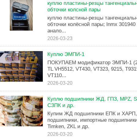
куплю пластины-резцы тангенциаль
обточки колсной пары
куплю пластины-резцы тангенциаль
обточки колёсной пары; lnmx 301940 
анало...
2026-03-23
Куплю ЭМПИ-1
ПОКУПАЕМ модификатор ЭМПИ-1 (2,
TL VH5512, VT430, VT323, 9215, T93
VT110...
2026-03-20
Куплю подшипники ЖД, ГПЗ, MPZ, SK
СЗПК и др.
Купим ЖД подшипники ЕПК и ХАРП,
подшипники, импортные подшипники 
Timken, ZKL и др.
2026-03-20