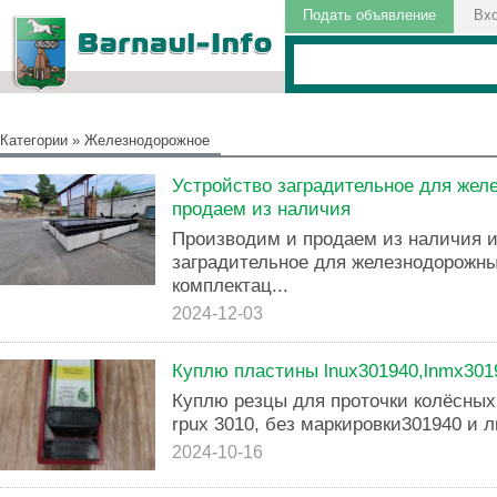
Подать объявление
Вх
Категории
»
Железнодорожное
Устройство заградительное для жел
продаем из наличия
Производим и продаем из наличия и
заградительное для железнодорожны
комплектац...
2024-12-03
Куплю пластины lnux301940,lnmx30
Куплю резцы для проточки колёсных п
rpux 3010, без маркировки301940 и л
2024-10-16