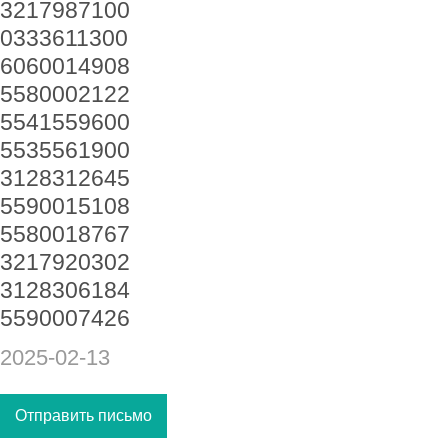
3217987100
0333611300
6060014908
5580002122
5541559600
5535561900
3128312645
5590015108
5580018767
3217920302
3128306184
5590007426
2025-02-13
Отправить письмо