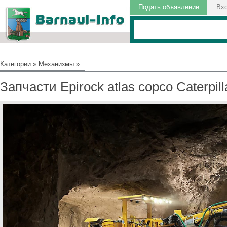
Подать объявление
Вх
Категории
»
Механизмы
»
Запчасти Epirock atlas copco Caterpill