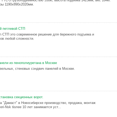
 YTC-3 грузоподьемностью 350кг, высота подьема 1425мм, вес 164кг.
ры 1190х890х2020мм.
й петлевой СТП
п СТП это современное решение для бережного подъема и
ов любой сложности.
анели из пенополиуретана в Москве
вельных, стеновых сэндвич панелей в Москве.
становка секционных ворот.
а "Дамаст" в Новосибирске производство, продажа, монтаж
ri-Nsk более 10 лет занимается уст...