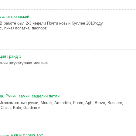
 электрический
В работе был 2-3 недели Почти новый Куплен 2018году
, пика+лопатка, паспорт.
ция Гранд 3
ении штукатурная машина.
а. Ручки, замки, защелки петли
ежкомнатные ручки, Morelli, Armadillo, Fuaro, Agb, Bravo, Bussare,
Chisa, Kale, Gardian и...
тором АВВИ R205/3-107