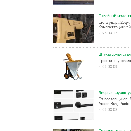
Отбойный молоток
Сила удара 25дж 
Комплектация:кейс
2026-03-17
Штукатурная стан
Простая в управл
2026-03-09
Дверная фурнитур
От поставщиков. М
Adden Bay, Punto, 
2026-03-08
Сваекрут с редук