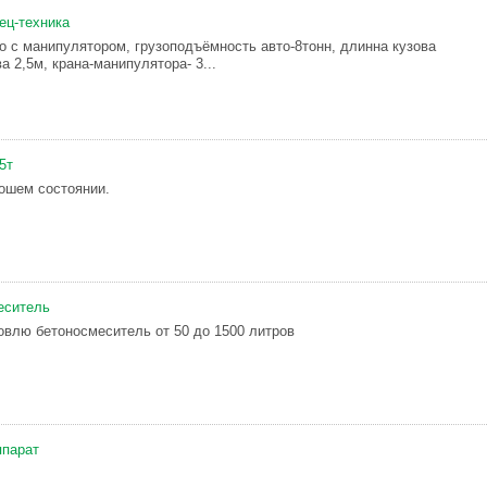
ец-техника
то с манипулятором, грузоподъёмность авто-8тонн, длинна кузова
а 2,5м, крана-манипулятора- 3...
5т
рошем состоянии.
еситель
овлю бетоносмеситель от 50 до 1500 литров
ппарат