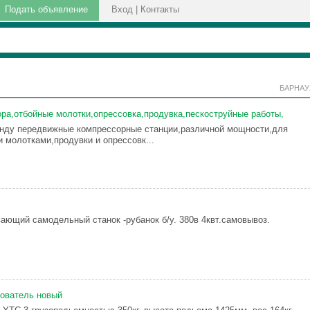
Подать объявление
Вход
|
Контакты
БАРНАУ
ра,отбойные молотки,опрессовка,продувка,пескоструйные работы,
нду передвижные компрессорные станции,различной мощности,для
и молотками,продувки и опрессовк...
ающий самодельный станок -рубанок б/у. 380в 4квт.самовывоз.
ователь новый