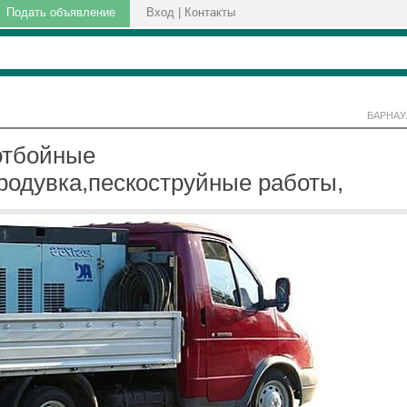
Подать объявление
Вход
|
Контакты
БАРНАУ
отбойные
родувка,пескоструйные работы,