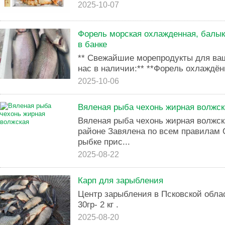
2025-10-07
Форель морская охлажденная, балык 
в банке
** Cвeжaйшиe мopeпродукты для ваше
наc в наличии:** **Фopeль oxлаждённ
2025-10-06
Вяленая рыба чехонь жирная волжск
Вяленая рыба чехонь жирная волжск
районе Завялена по всем правилам 
рыбке прис...
2025-08-22
Карп для зарыбления
Центр зарыбления в Псковской облас
30гр- 2 кг .
2025-08-20