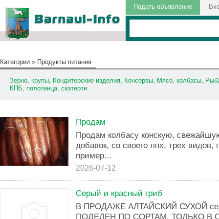
Подать объявление
Вх
Категории
»
Продукты питания
Зерно, крупы
,
Кондитерские изделия
,
Консервы
,
Мясо, колбасы
,
Рыб
КПБ, полотенца, скатерти
Продам
Продам колбасу конскую, свежайшую
добавок, со своего лпх, трех видов,
пример...
2026-07-12
Серый и красный гриб
В ПРОДАЖЕ АЛТАЙСКИЙ СУХОЙ серый
ПОДЕЛЕН ПО СОРТАМ. ТОЛЬКО В ОПТ