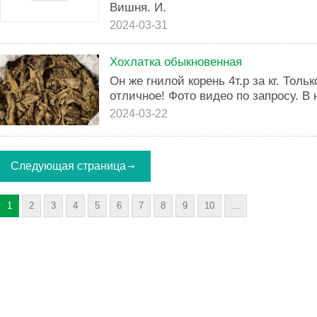
Вишня. И.
2024-03-31
Хохлатка обыкновенная
Он же гнилой корень 4т.р за кг. Тольк
отличное! Фото видео по запросу. В 
2024-03-22
Следующая страница
1
2
3
4
5
6
7
8
9
10
...