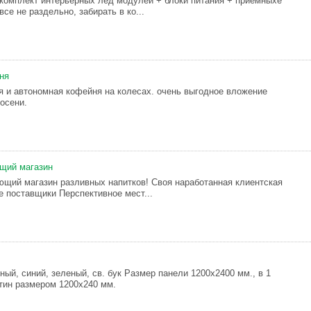
комплект интерьерных лед модулей + блоки питания + приемныхе
все не раздельно, забирать в ко...
ня
я и автономная кофейня на колесах. очень выгодное вложение
осени.
щий магазин
щий магазин разливных напитков! Своя наработанная клиентская
е поставщики Перспективное мест...
ный, синий, зеленый, св. бук Размер панели 1200х2400 мм., в 1
стин размером 1200х240 мм.