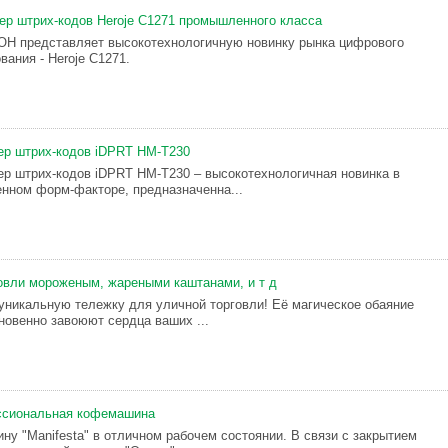
ер штрих-кодов Heroje C1271 промышленного класса
Н представляет высокотехнологичную новинку рынка цифрового
вания - Heroje C1271.
ер штрих-кодов iDPRT HM-T230
р штрих-кодов iDPRT HM-T230 – высокотехнологичная новинка в
нном форм-факторе, предназначенна...
овли мороженым, жареными каштанами, и т д
уникальную тележку для уличной торговли! Её магическое обаяние
гновенно завоюют сердца ваших ...
ссиональная кофемашина
у "Manifesta" в отличном рабочем состоянии. В связи с закрытием