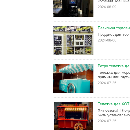
кофейни. Машина 
2024-08-09
Павильон торгов
Продам/сдам торг
2024-08-06
Ретро тележка дл
Тележка для моро
прямым или гнутым
2024-07-25
Тележка для ХОТ
Хит сезона!!! Ло
быть установлено
2024-07-25