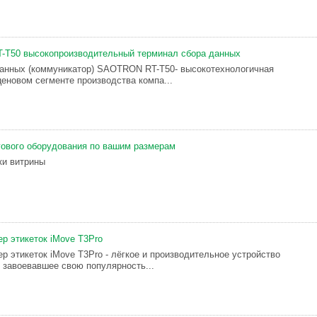
T50 высокопроизводительный терминал сбора данных
анных (коммуникатор) SAOTRON RT-T50- высокотехнологичная
ценовом сегменте производства компа...
гового оборудования по вашим размерам
ки витрины
р этикеток iMove T3Pro
р этикеток iMove T3Pro - лёгкое и производительное устройство
, завоевавшее свою популярность...