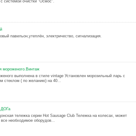
с системой очистки "Осмос".
ый
овый павильон,утеплён, электричество, сигнализация.
я мороженого.Винтаж
женого выполнена в стиле vintage Установлен морозильный ларь с
 стеклом ( по желанию) на 40...
 ДОГа
ндонская тележка серии Hot Sausage Club Тележка на колесах, может
 все необходимое оборудов...