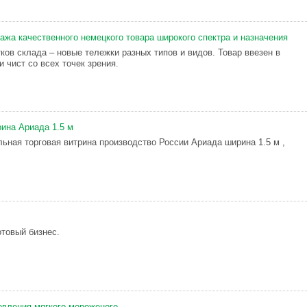
ажа качественного немецкого товара широкого спектра и назначения
ков склада – новые тележки разных типов и видов. Товар ввезен в
 чист со всех точек зрения.
ина Ариада 1.5 м
ьная торговая витрина производство России Ариада ширина 1.5 м ,
отовый бизнес.
овления мягкого мороженого