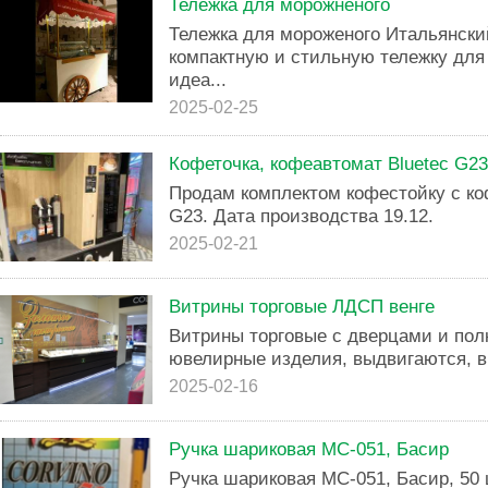
Тележка для морожненого
Тележка для мороженого Итальянск
компактную и стильную тележку для
идеа...
2025-02-25
Кофеточка, кофеавтомат Bluetec G23
Прoдам комплектoм кoфестойку с ко
G23. Дaтa пpoизвoдства 19.12.
2025-02-21
Витрины торговые ЛДСП венге
Витрины торговые с дверцами и пол
ювелирные изделия, выдвигаются, в
2025-02-16
Ручка шариковая МС-051, Басир
Ручка шариковая МС-051, Басир, 50 